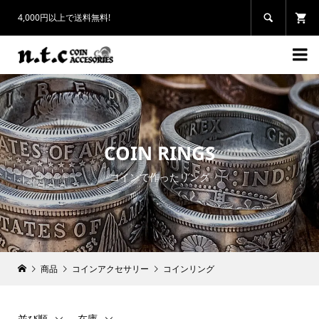
4,000円以上で送料無料!


COIN RINGS
コインで作ったリング
商品
コインアクセサリー
コインリング
並び順
在庫