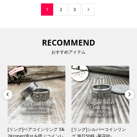
1
2
3

RECOMMEND
おすすめアイテム


[リング]ペアコインリング 5&
[リング]シルバーコインリン
2Kroner(幸せを呼ぶコイン) -
グ 旭日50銭 -菊花紋-