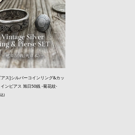
ピアス]シルバーコインリング&カッ
インピアス 旭日50銭 -菊花紋-
税込)