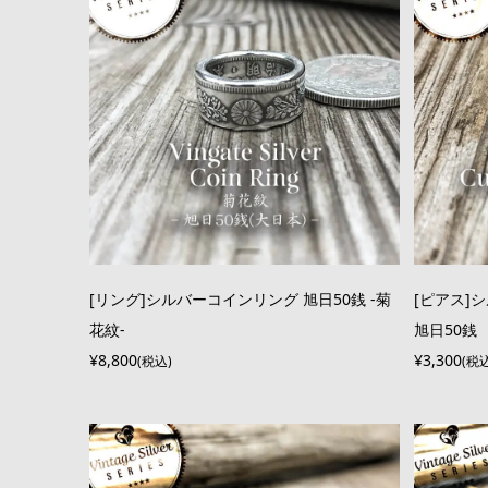
[リング]シルバーコインリング 旭日50銭 -菊
[ピアス]
花紋-
旭日50銭
¥8,800
¥3,300
(税込)
(税