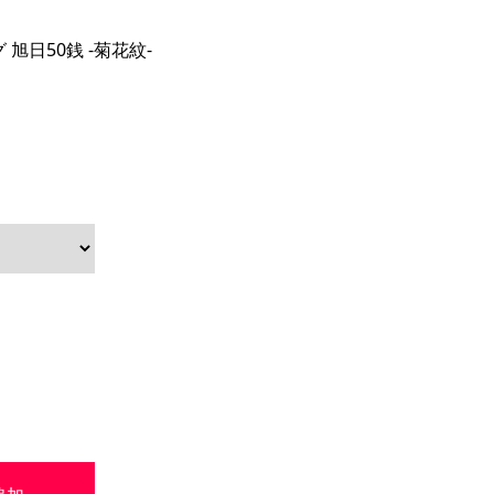
旭日50銭 -菊花紋-