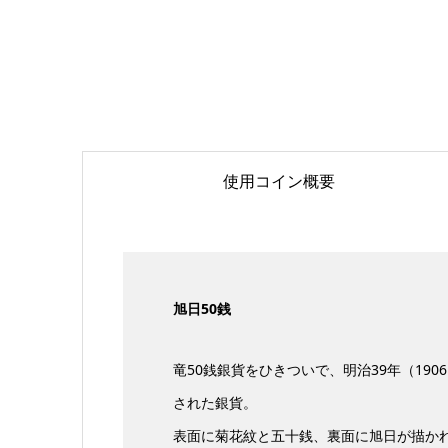
使用コイン概要
旭日50銭
竜50銭銀貨をひきついで、明治39年（190
された銀貨。
表面に菊花紋と五十銭、裏面に旭日が描か