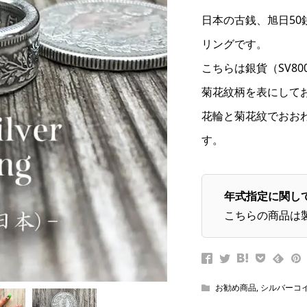
日本の古銭、旭日5
リングです。
こちらは銀貨（SV8
菊花紋柄を表にして
花輪と菊花紋でおお
す。
年式指定に関し
こちらの商品は
お勧め商品
,
シルバーコ