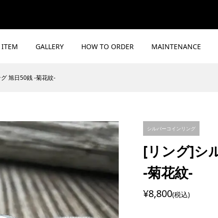
ITEM
GALLERY
HOW TO ORDER
MAINTENANCE
 旭日50銭 -菊花紋-
シルバーコインリング
[リング]シ
-菊花紋-
¥8,800
(税込)