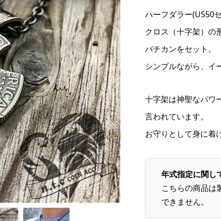
ハーフダラー(US5
クロス（十字架）の形
バチカンをセット。
シンプルながら、イ
十字架は神聖なパワ
言われています。
お守りとして身に着
年式指定に関し
こちらの商品は
できません。