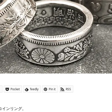
a
Pocket
feedly
Pin it
RSS
るコインリング。