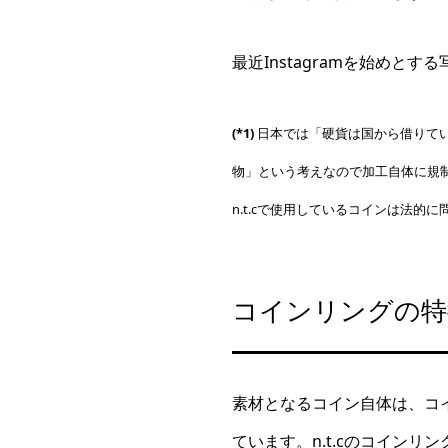
最近Instagramを始め
(*1)
日本では「硬貨は国から借りて
物」という考えなので加工自体に規
n.t.cで使用しているコインは法的
コインリングの特
素材となるコイン自体は、コ
ています。n.t.cのコイン