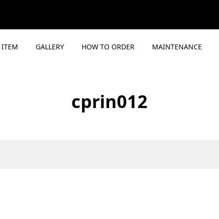
ITEM
GALLERY
HOW TO ORDER
MAINTENANCE
cprin012