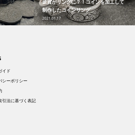
硬貨がリングに？！コインを加工して
制作したコインリング
2021.01.17
S
ガイド
バシーポリシー
約
取引法に基づく表記