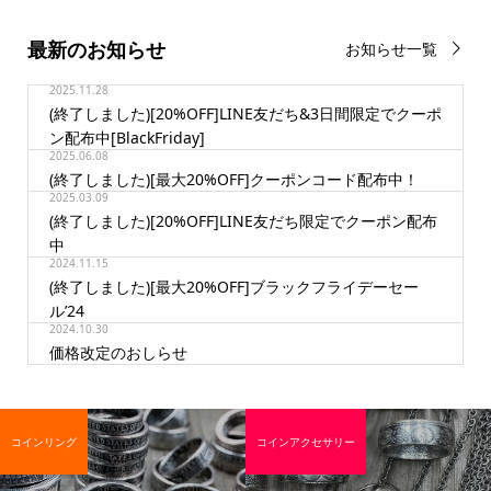
最新のお知らせ
お知らせ一覧
2025.11.28
(終了しました)[20%OFF]LINE友だち&3日間限定でクーポ
ン配布中[BlackFriday]
2025.06.08
(終了しました)[最大20%OFF]クーポンコード配布中！
2025.03.09
(終了しました)[20%OFF]LINE友だち限定でクーポン配布
中
2024.11.15
(終了しました)[最大20%OFF]ブラックフライデーセー
ル’24
2024.10.30
価格改定のおしらせ
コインリング
コインアクセサリー