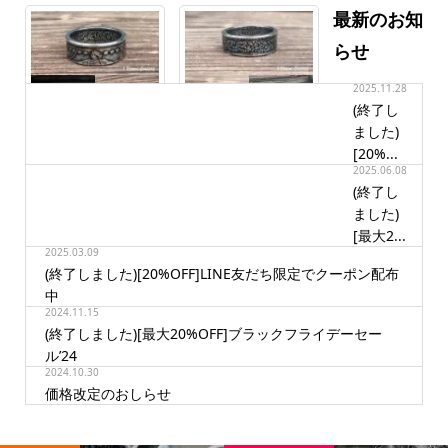
最新のお知
らせ
2025.11.28
(終了し
ました)
[20%...
コインリング 1Franc(へ
コインリング
2025.06.08
ルヴェティア女神)
1Franc(Flower Crown)
(終了し
ました)
お知らせ一覧
[最大2...
2025.03.09
(終了しました)[20%OFF]LINE友だち限定でクーポン配布
中
2024.11.15
(終了しました)[最大20%OFF]ブラックフライデーセー
ル’24
2024.10.30
価格改定のおしらせ