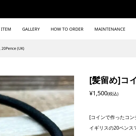
ITEM
GALLERY
HOW TO ORDER
MAINTENANCE
Pence (UK)
[髪留め]コイ
¥1,500
(税込)
[コインで作ったコン
イギリスの20ペン