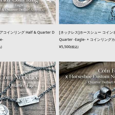
コインリング Half & Quarter D
[ネックレス]ホースシュー コイン
le-
Quarter -Eagle- + コインリン
¥5,500
込)
(税込)