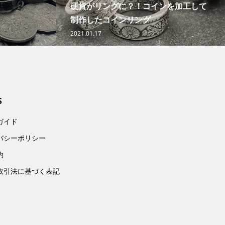
硬貨がリングに？！コインを加工して
制作したコインリング
2021.01.17
S
ガイド
バシーポリシー
約
取引法に基づく表記