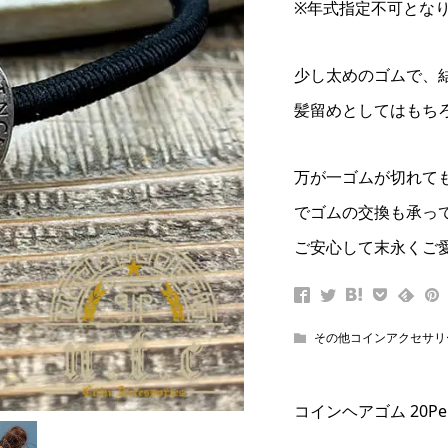
※年式指定不可とな
少し太めのゴムで、
髪留めとしてはもち
万が一ゴムが切れて
でゴムの交換も承っ
ご安心して末永くご
その他コインアクセサリ
コインヘアゴム 20Penc