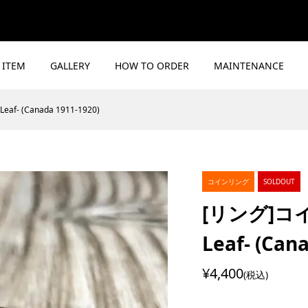
ITEM
GALLERY
HOW TO ORDER
MAINTENANCE
f- (Canada 1911-1920)
コインリング
SOLDOUT
[リング]コイ
Leaf- (Can
¥4,400
(税込)