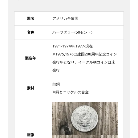
国名
アメリカ合衆国
名称
ハーフダラー(50セント)
1971-1974年,1977-現在
※1975,1976は建国200周年記念コイン
製造年
発行年となり、イーグル柄コインは未
発行
白銅
素材
※銅とニッケルの合金
画像