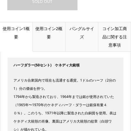
SOLD OUT
使用コイン1概
使用コイン2概
バングルサイ
コイン加工商
要
要
ズ
品に関する注
意事項
ハーフダラー(50セント) ケネディ大統領
アメリカ合衆国内で現在も流通する通貨。1ドルのハーフ（2分の
1）分の価値を持つ。
1794年から製造されており、1964年までは銀が使用されていた
（1965年〜1970年のケネディハーフ・ダラーは銀保有量４
０％）。このうち、1971年以降に製造された白銅貨を使用。表は
ケネディ大統領の肖像、裏面はアメリカ大統領の紋章（白頭ワ
シ）が描かれている。